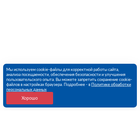
Мы используем cookie-файлы для корректной работы сайта,
анализа посещаемости, обеспечения безопасности и улучшения
пользовательского опыта. Вы можете запретить сохранение cookie-
файлов в настройках браузера. Подробнее - в
Политике обработки
персональных данных
Хорошо
Контакты