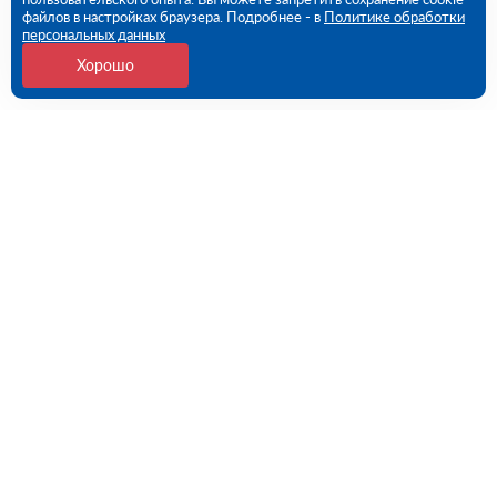
файлов в настройках браузера. Подробнее - в
Политике обработки
персональных данных
Хорошо
Контакты
Новосибирск, Петухова ул., 73/1
09:00 - 18:00 пн-пт
8 (383) 235-98-76
novosibirsk@rutector.ru
Напишите нам
Полезные ссылки