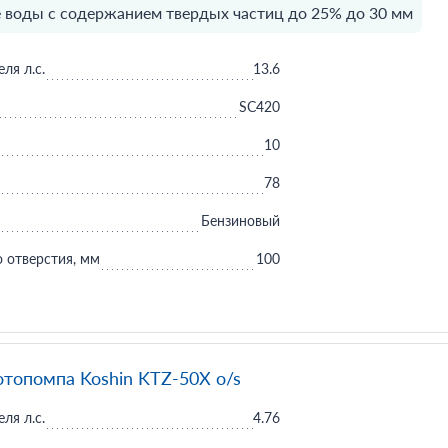
 воды с содержанием твердых частиц до 25% до 30 мм
ля л.с.
13.6
SC420
10
78
Бензиновый
 отверстия, мм
100
отопомпа Koshin KTZ-50X o/s
ля л.с.
4.76