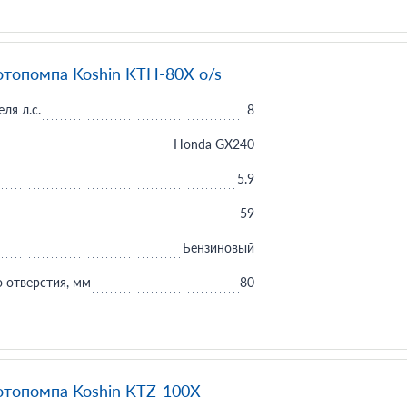
отопомпа Koshin KTH-80X o/s
ля л.с.
8
Honda GX240
5.9
59
Бензиновый
 отверстия, мм
80
отопомпа Koshin KTZ-100X