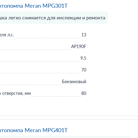
отопомпа Meran MPG301T
ка легко снимается для инспекции и ремонта
ля л.с.
13
AP190F
9.5
70
Бензиновый
 отверстия, мм
80
отопомпа Meran MPG401T