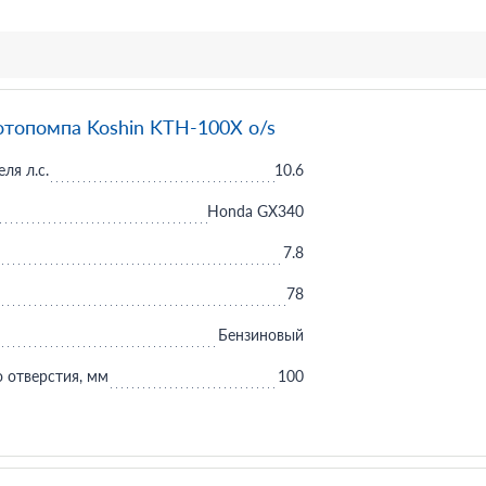
отопомпа Koshin KTH-100X o/s
ля л.с.
10.6
Honda GX340
7.8
78
Бензиновый
 отверстия, мм
100