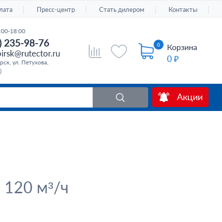
лата
Пресс-центр
Стать дилером
Контакты
:00-18:00
) 235-98-76
0
Корзина
irsk@rutector.ru
0 ₽
ск, ул. Петухова,
)
Акции
 120 м³/ч