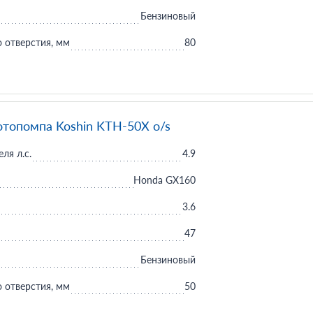
Бензиновый
 отверстия, мм
80
отопомпа Koshin KTH-50X o/s
ля л.с.
4.9
Honda GX160
3.6
47
Бензиновый
 отверстия, мм
50