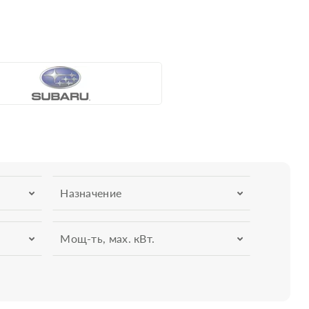
Назначение
Мощ-ть, мax. кВт.