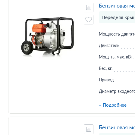
Бензиновая м
Передняя крыш
Мощность двигате
Двигатель
Мощ-ть, мax. кВт.
Вес, кг.
Привод
Диаметр входного
+ Подробнее
Бензиновая м