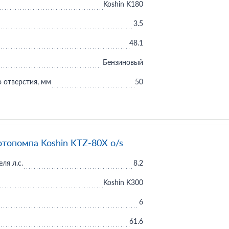
Koshin K180
3.5
48.1
Бензиновый
 отверстия, мм
50
отопомпа Koshin KTZ-80X o/s
ля л.с.
8.2
Koshin K300
6
61.6