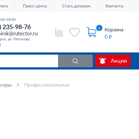
лата
Пресс-центр
Стать дилером
Контакты
:00-18:00
) 235-98-76
0
Корзина
irsk@rutector.ru
0 ₽
ск, ул. Петухова,
)
Акции
ссоры
Профессиональные