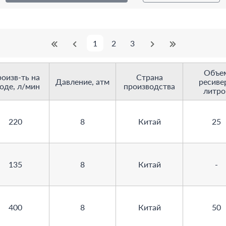
1
2
3
Объе
оизв-ть на
Страна
Давление, атм
ресиве
оде, л/мин
производства
литро
220
8
Китай
25
135
8
Китай
-
400
8
Китай
50