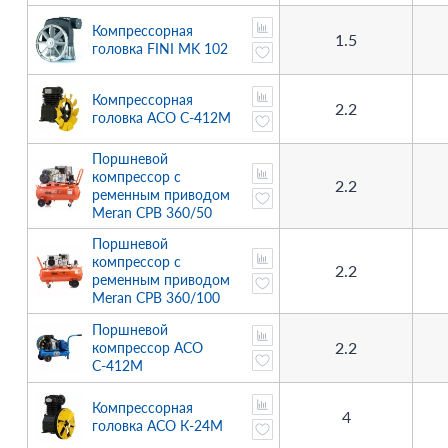
Компрессорная
1.5
головка FINI MK 102
Компрессорная
2.2
головка АСО С-412М
Поршневой
компрессор с
2.2
ременным приводом
Meran CPB 360/50
Поршневой
компрессор с
2.2
ременным приводом
Meran CPB 360/100
Поршневой
2.2
компрессор АСО
С-412М
Компрессорная
4
головка АСО К-24М