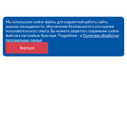
Мы используем cookie-файлы для корректной работы сайта,
анализа посещаемости, обеспечения безопасности и улучшения
пользовательского опыта. Вы можете запретить сохранение cookie-
файлов в настройках браузера. Подробнее - в
Политике обработки
персональных данных
Хорошо
Контакты
Новосибирск, Петухова ул., 73/1
09:00 - 18:00 пн-пт
8 (383) 235-98-76
novosibirsk@rutector.ru
Напишите нам