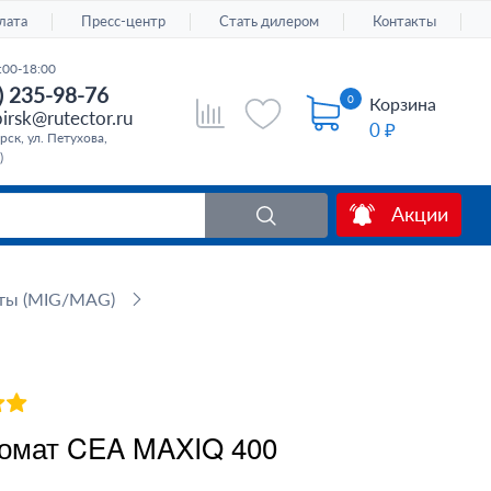
лата
Пресс-центр
Стать дилером
Контакты
:00-18:00
) 235-98-76
0
Корзина
irsk@rutector.ru
0 ₽
ск, ул. Петухова,
)
Акции
ты (MIG/MAG)
омат CEA MAXIQ 400