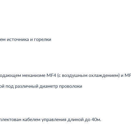
м источника и горелки
подающем механизме MF4 (с воздушным охлаждением) и MF
ой под различный диаметр проволоки
ектован кабелем управления длиной до 40м.