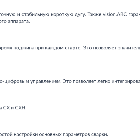
точную и стабильную короткую дугу. Также vision.ARC гара
го аппарата.
ремя поджига при каждом старте. Это позволяет значитель
-цифровым управлением. Это позволяет легко интегрирова
а CX и CXH.
остой настройки основных параметров сварки.