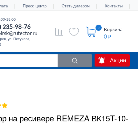
лата
Пресс-центр
Стать дилером
Контакты
:00-18:00
) 235-98-76
0
Корзина
irsk@rutector.ru
0 ₽
ск, ул. Петухова,
)
Акции
ор на ресивере REMEZA ВК15T-10-