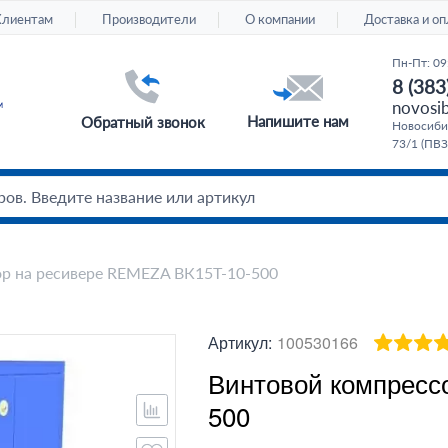
Клиентам
Производители
О компании
Доставка и оп
Пн-Пт: 09
8 (383
novosib
Напишите нам
Обратный звонок
Новосибир
73/1 (ПВЗ
р на ресивере REMEZA ВК15T-10-500
Артикул:
100530166
Винтовой компресс
500