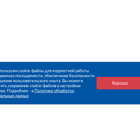
пользуем cookie-файлы для корректной работы
, анализа посещаемости, обеспечения безопасности
чшения пользовательского опыта. Вы можете
Хорошо
ить сохранение cookie-файлов в настройках
ера. Подробнее - в
Политике обработки
нальных данных
е ссылки
Компания