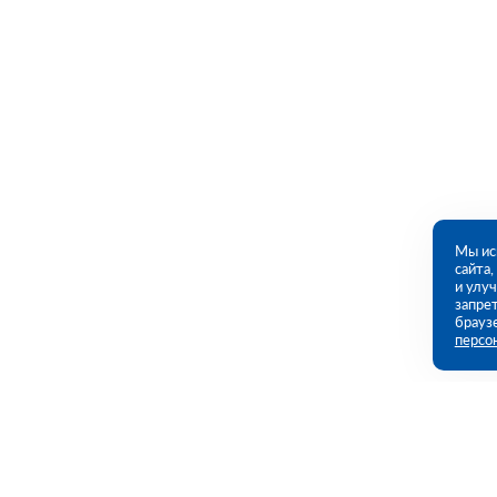
Мы ис
сайта
и улу
запрет
брауз
персо
Контакты
Полезны