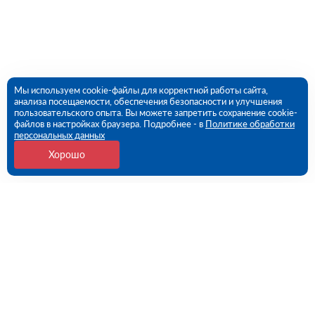
Мы используем cookie-файлы для корректной работы сайта,
анализа посещаемости, обеспечения безопасности и улучшения
пользовательского опыта. Вы можете запретить сохранение cookie-
файлов в настройках браузера. Подробнее - в
Политике обработки
персональных данных
Хорошо
Контакты
Новосибирск, Петухова ул., 73/1
09:00 - 18:00 пн-пт
8 (383) 235-98-76
novosibirsk@rutector.ru